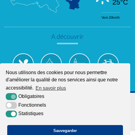
25°C
Vent 20km/h
A découvrir
Nous utilisons des cookies pour nous permettre
d'améliorer la qualité de nos services ainsi que notre
Le Restaurant
La Chapelle
L'Eglise
La Seine
St Thomas
St Pierre
à vélo
accessibilité.
En savoir plus
Obligatoires
65, route des Chaumières
27500 Aizier
Fonctionnels
02 32 42 18 40
Statistiques
Nous contacter
Sauvegarder