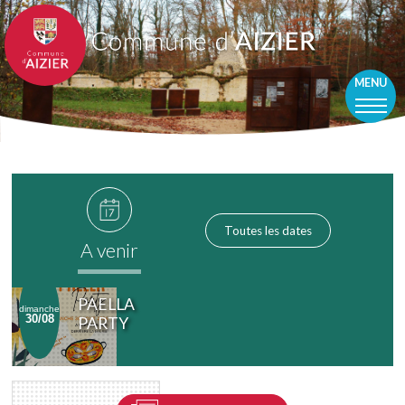
MENU
Toutes les
dates
A venir
PAELLA
dimanche
30/08
PARTY