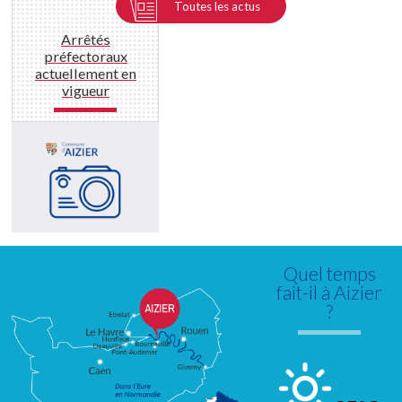
Toutes les actus
Arrêtés
préfectoraux
actuellement en
vigueur
Quel temps
fait-il à Aizier
?