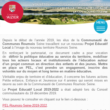
VOUS ÊTES ICI :
ACCUEIL
»
VIVRE
»
LES SERVICES DE LA
CDC ROUMOIS SEINE
»
LE PROJET EDUCATIF LOCAL DE
LA CDC ROUMOIS SEINE
MENU
Depuis le début de l’année 2019, les élus de la
Communauté de
Communes Roumois
Seine travaillent sur un nouveau
Projet Educatif
Local
à l’image du nouveau territoire Roumois Seine.
En renforçant le partenariat, ce document cadre a pour vocation
de
définir la politique éducative au service du territoire, mobiliser
tous les acteurs locaux et institutionnels de l’éducation autour
d’un projet commun en direction des enfants et des jeunes. Mettre
en place un PEL, c’est prendre un engagement, inscrire des
volontés sur du moyen et long terme en matière éducative.
Véritable enjeu de territoire et d’éducation, il concerne les futures actions
Petite enfance, Enfance et Jeunesse sur 4 années qui seront mises en
œuvre au sein de la Communauté de Communes Roumois Seine.
Le
Projet Educatif Local 2019-2022
a était adopté lors du Conseil
communautaire du 19 décembre 2019.
Vous pouvez le consulter en cliquant sur le lien ci-dessous :
PEL-Roumois-Seine-2019-2022
.