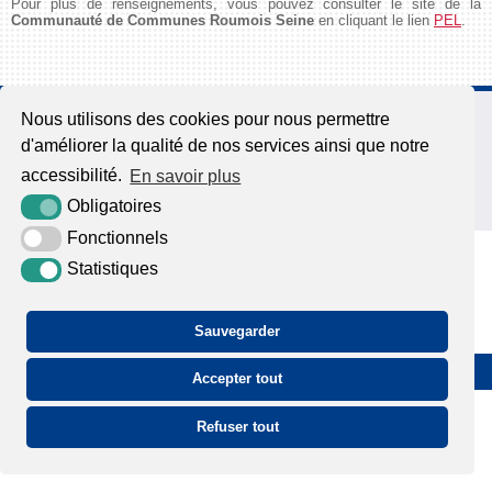
Pour plus de renseignements, vous pouvez consulter le site de la
Communauté de Communes Roumois Seine
en cliquant le lien
PEL
.
65, route des Chaumières
Nous utilisons des cookies pour nous permettre
27500 Aizier
d'améliorer la qualité de nos services ainsi que notre
02 32 42 18 40
accessibilité.
En savoir plus
Nous contacter
Obligatoires
Fonctionnels
Statistiques
Sauvegarder
Plan du site
Mentions légales
Accessibilité
Krea3
Accepter tout
Refuser tout