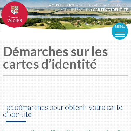
VOUS ÊTES ICI :
ACCUEIL
»
VIVRE
»
DÉMARCHES
ADMINISTRATIVES
»
CARTES D’IDENTITÉ
MENU
Démarches sur les
cartes d’identité
Les démarches pour obtenir votre carte
d’identité