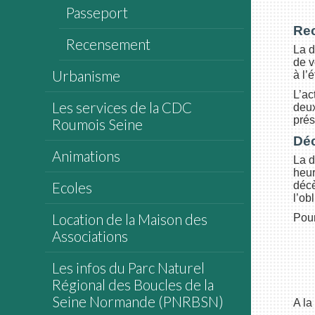
Passeport
Re
Recensement
La d
de v
Urbanisme
à l’é
L’ac
Les services de la CDC
deux
prés
Roumois Seine
Dé
Animations
La d
heur
Ecoles
décè
l’ob
Location de la Maison des
Pour
Associations
Les infos du Parc Naturel
Régional des Boucles de la
Seine Normande (PNRBSN)
A la