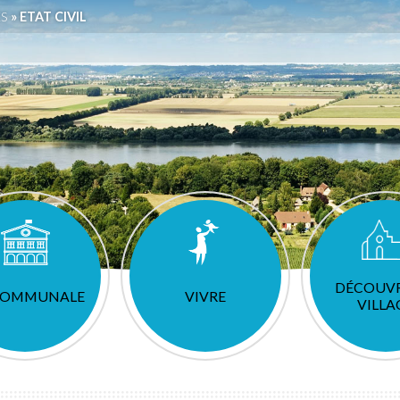
ES
»
ETAT CIVIL
DÉCOUVR
 COMMUNALE
VIVRE
VILLA