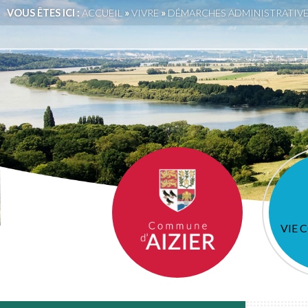
VOUS ÊTES ICI :
ACCUEIL
»
VIVRE
»
DÉMARCHES ADMINISTRATIV
VIE