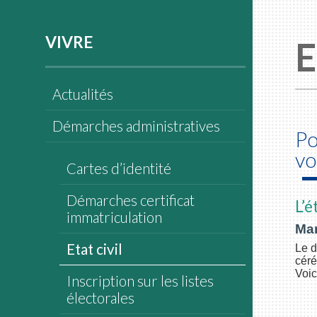
VIVRE
E
Actualités
Démarches administratives
Po
vo
Cartes d’identité
Démarches certificat
L’é
immatriculation
Mar
Etat civil
Le d
céré
Voic
Inscription sur les listes
électorales