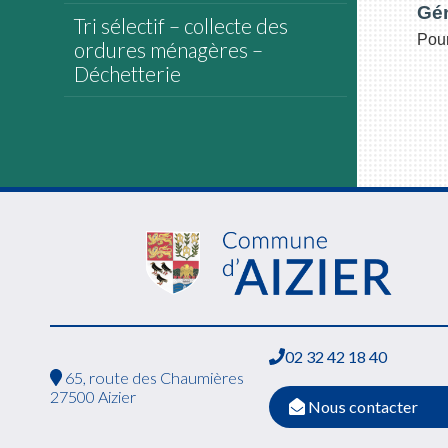
Gé
Tri sélectif – collecte des
Pour
ordures ménagères –
Déchetterie
02 32 42 18 40
65, route des Chaumières
27500 Aizier
Nous contacter