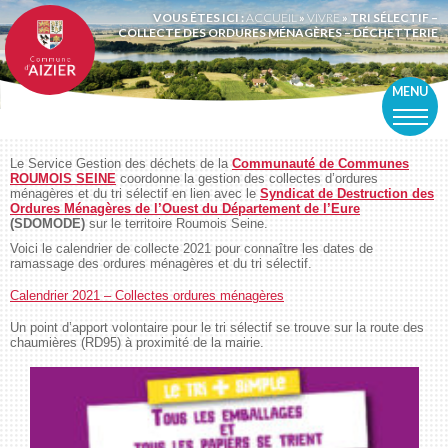
VOUS ÊTES ICI :
ACCUEIL
»
VIVRE
»
TRI SÉLECTIF –
COLLECTE DES ORDURES MÉNAGÈRES – DÉCHETTERIE
MENU
Le Service Gestion des déchets de la
Communauté de Communes
ROUMOIS SEINE
coordonne la gestion des collectes d’ordures
ménagères et du tri sélectif en lien avec le
Syndicat de Destruction des
Ordures Ménagères de l’Ouest du Département de l’Eure
(SDOMODE)
sur le territoire Roumois Seine.
Voici le calendrier de collecte 2021 pour connaître les dates de
ramassage des ordures ménagères et du tri sélectif.
Calendrier 2021 – Collectes ordures ménagères
Un point d’apport volontaire pour le tri sélectif se trouve sur la route des
chaumières (RD95) à proximité de la mairie.