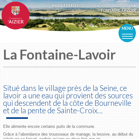
VOUS ÊTES ICI :
ACCUEIL
»
NOTRE HISTOIRE
»
LA
FONTAINE-LAVOIR
MENU
La Fontaine-Lavoir
Situé dans le village près de la Seine, ce
lavoir a une eau qui provient des sources
qui descendent de la côte de Bourneville
et de la pente de Sainte-Croix…
Elle alimente encore certains puits de la commune.
Grâce à l’abondance des trousseaux de mariage, la lessive, au début du
siècle ne se faisait, parfois qu’une ou deux fois par an.