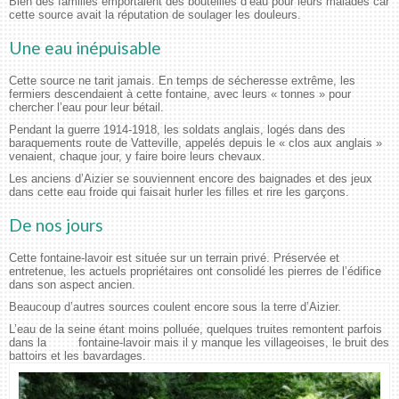
Bien des familles emportaient des bouteilles d’eau pour leurs malades car
cette source avait la réputation de soulager les douleurs.
Une eau inépuisable
Cette source ne tarit jamais. En temps de sécheresse extrême, les
fermiers descendaient à cette fontaine, avec leurs « tonnes » pour
chercher l’eau pour leur bétail.
Pendant la guerre 1914-1918, les soldats anglais, logés dans des
baraquements route de Vatteville, appelés depuis le « clos aux anglais »
venaient, chaque jour, y faire boire leurs chevaux.
Les anciens d’Aizier se souviennent encore des baignades et des jeux
dans cette eau froide qui faisait hurler les filles et rire les garçons.
De nos jours
Cette fontaine-lavoir est située sur un terrain privé. Préservée et
entretenue, les actuels propriétaires ont consolidé les pierres de l’édifice
dans son aspect ancien.
Beaucoup d’autres sources coulent encore sous la terre d’Aizier.
L’eau de la seine étant moins polluée, quelques truites remontent parfois
dans la fontaine-lavoir mais il y manque les villageoises, le bruit des
battoirs et les bavardages.