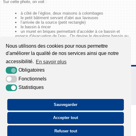
Sur cette photo, on voit :
à côté de l’église, deux maisons à colombages
le petit bâtiment servant d’abri aux laveuses
l’arrivée de la source (petit rectangle)
le bassin à rincer
un muret en briques permettant d’accéder à ce bassin et
espace d’évacuation de l’eau. On devine le deuxième bassin au
bord duquel est le
« carrosse à laver »
garni de paille
au premier plan : un tréteau pour y poser le linge.
Nous utilisons des cookies pour nous permettre
d'améliorer la qualité de nos services ainsi que notre
accessibilité.
En savoir plus
Obligatoires
65, route des Chaumières
27500 Aizier
Fonctionnels
02 32 42 18 40
Statistiques
Nous contacter
Sauvegarder
Accepter tout
Refuser tout