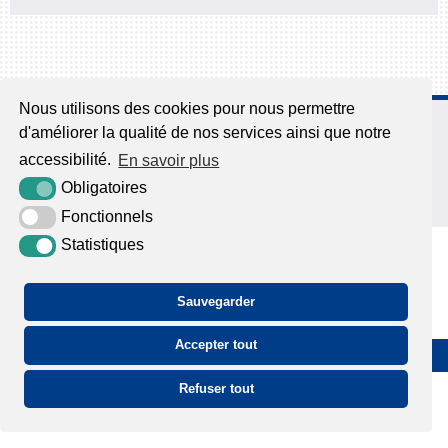
Nous utilisons des cookies pour nous permettre
65, route des Chaumières
d'améliorer la qualité de nos services ainsi que notre
27500 Aizier
02 32 42 18 40
accessibilité.
En savoir plus
Obligatoires
Nous contacter
Fonctionnels
Statistiques
Sauvegarder
Accepter tout
Plan du site
Mentions légales
Accessibilité
Krea3
Refuser tout