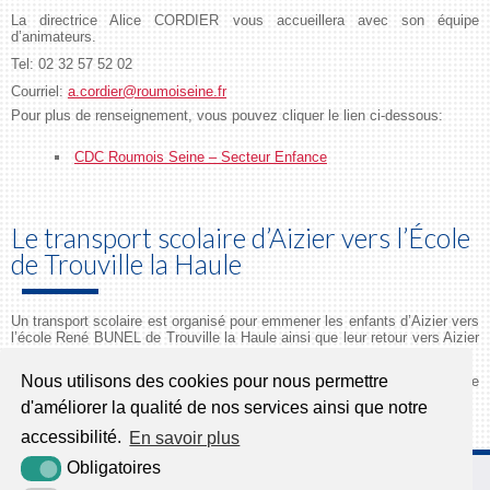
La directrice Alice CORDIER vous accueillera avec son équipe
d’animateurs.
Tel: 02 32 57 52 02
Courriel:
a.cordier@roumoiseine.fr
Pour plus de renseignement, vous pouvez cliquer le lien ci-dessous:
CDC Roumois Seine – Secteur Enfance
Le transport scolaire d’Aizier vers l’École
de Trouville la Haule
Un transport scolaire est organisé pour emmener les enfants d’Aizier vers
l’école René BUNEL de Trouville la Haule ainsi que leur retour vers Aizier
en fin d’après-midi.
Nous utilisons des cookies pour nous permettre
L’accompagnatrice Marie GERGAUD prendra en charge les élèves de
maternelle pendant le trajet.
d'améliorer la qualité de nos services ainsi que notre
accessibilité.
En savoir plus
Obligatoires
65, route des Chaumières