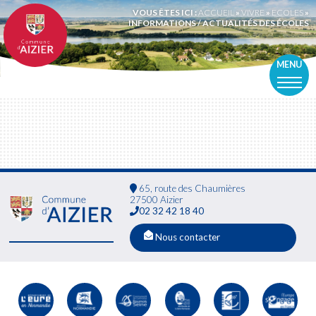
VOUS ÊTES ICI :
ACCUEIL
»
VIVRE
»
ECOLES
»
INFORMATIONS / ACTUALITÉS DES ÉCOLES
MENU
65, route des Chaumières
27500 Aizier
02 32 42 18 40
Nous contacter