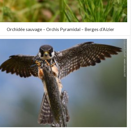
Orchidée sauvage – Orchis Pyramidal – Berges d’Aizier