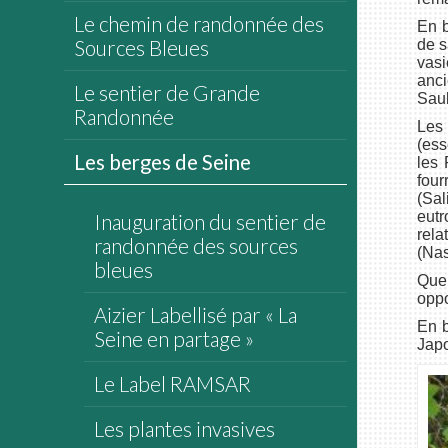
Le chemin de randonnée des
En b
Sources Bleues
de s
vasi
anci
Le sentier de Grande
Saul
Randonnée
Les 
(ess
Les berges de Seine
les 
four
(Sa
eut
Inauguration du sentier de
rel
randonnée des sources
(Nas
bleues
Quel
oppo
Aizier Labellisé par « La
En b
Seine en partage »
Japo
Le Label RAMSAR
Les plantes invasives