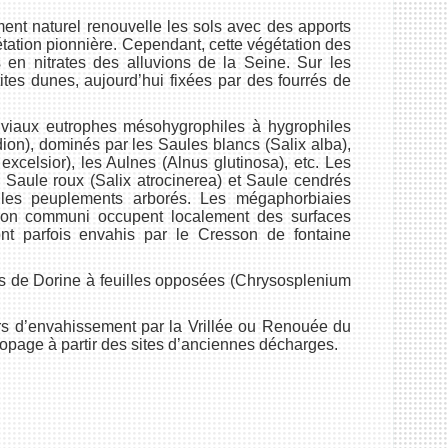
ent naturel renouvelle les sols avec des apports
étation pionnière. Cependant, cette végétation des
rs en nitrates des alluvions de la Seine. Sur les
es dunes, aujourd’hui fixées par des fourrés de
uviaux eutrophes mésohygrophiles à hygrophiles
ion), dominés par les Saules blancs (Salix alba),
xcelsior), les Aulnes (Alnus glutinosa), etc. Les
, Saule roux (Salix atrocinerea) et Saule cendrés
 les peuplements arborés. Les mégaphorbiaies
tion communi occupent localement des surfaces
nt parfois envahis par le Cresson de fontaine
s de Dorine à feuilles opposées (Chrysosplenium
urs d’envahissement par la Vrillée ou Renouée du
ropage à partir des sites d’anciennes décharges.