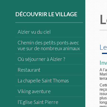
DÉCOUVRIR LE VILLAGE
L
Aizier vu du ciel
Chemin des petits ponts avec
Le
vue sur de nombreux animaux
Où séjourner à Aizier ?
In
Restaurant
A l’
Mari
terr
La chapelle Saint Thomas
Cett
reço
Viking aventure
issu
plus
l’Eglise Saint Pierre
lon
rem