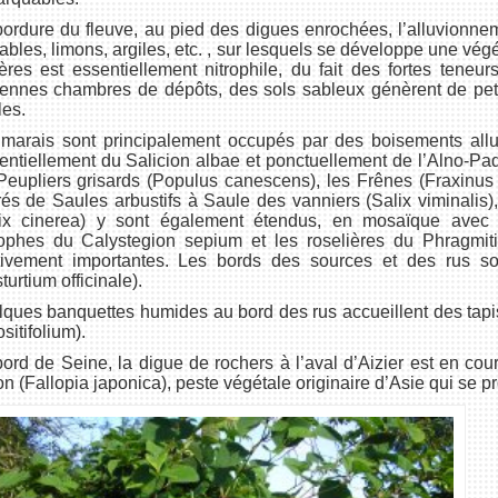
ordure du fleuve, au pied des digues enrochées, l’alluvionnem
ables, limons, argiles, etc. , sur lesquels se développe une vég
ères est essentiellement nitrophile, du fait des fortes teneu
ennes chambres de dépôts, des sols sableux génèrent de petit
es.
marais sont principalement occupés par des boisements all
entiellement du Salicion albae et ponctuellement de l’Alno-Pad
Peupliers grisards (Populus canescens), les Frênes (Fraxinus e
rés de Saules arbustifs à Saule des vanniers (Salix viminalis)
lix cinerea) y sont également étendus, en mosaïque avec
rophes du Calystegion sepium et les roselières du Phragmi
ativement importantes. Les bords des sources et des rus so
turtium officinale).
ques banquettes humides au bord des rus accueillent des tapi
sitifolium).
ord de Seine, la digue de rochers à l’aval d’Aizier est en co
n (Fallopia japonica), peste végétale originaire d’Asie qui se p