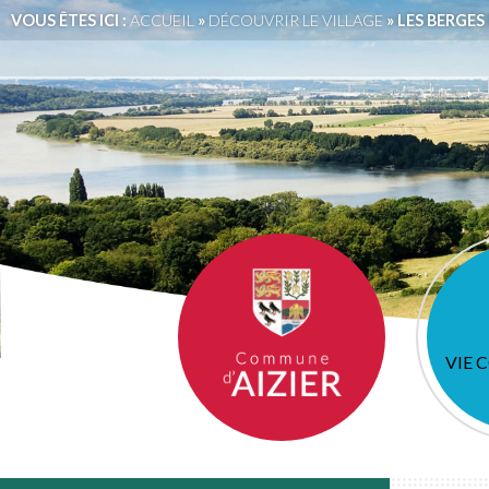
VOUS ÊTES ICI :
ACCUEIL
»
DÉCOUVRIR LE VILLAGE
»
LES BERGES 
VIE