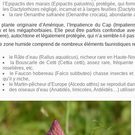
l’Epipactis des marais (Epipactis palustris), protégée, qui for
les Dactylorhizes négligé, incarnat et à larges feuilles (Dactyl
la rare Oenanthe safranée (Oenanthe crocata), abondante a
plante originaire d’Amérique, l’Impatience du Cap (Impatiens
 et les mégaphorbiaies. Elle peut être parfois confondue ave
ere), autochtone et légalement protégée, qui n’a semble-t-il pas
e zone humide comprend de nombreux éléments faunistiques rem
le Râle d’eau (Rallus aquaticus), nicheur rare en Haute-No
la Bouscarle de Cetti (Cettia cetti), assez rare, fréquent
roselières, etc.
le Faucon hobereau (Falco subbuteo) chasse insectes et 
qu’il y niche,
le Martin-pêcheur d’Europe (Alcedo atthis) se reproduit dans
des oiseaux d’eau (Anatidés, limicoles, Ardéidés…) utilise