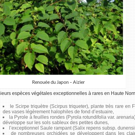
Renouée du Japon – Aizier
ieurs espèces végétales exceptionnelles à rares en Haute Norm
le Scirpe triquètre (Scirpus triqueter), plante très rare en
des vases légèrement halophiles de fond d’estuaire,
la Pyrole à feuilles rondes (Pyrola rotundifolia var. arenar
développe sur les sols sableux des petites dunes,
l’exceptionnel Saule rampant (Salix repens subsp. dunensi
de nombreuses orchidées se développent dans les clair