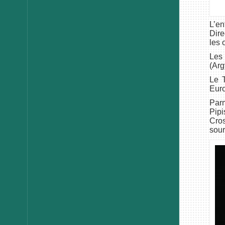
L’en
Dire
les 
Les
(Arg
Le T
Euro
Parm
Pipi
Cros
sour