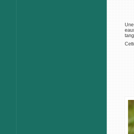
Une 
eaux
tang
Cett