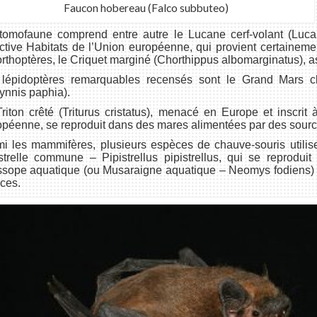
Faucon hobereau (Falco subbuteo)
tomofaune comprend entre autre le Lucane cerf-volant (Lucan
ctive Habitats de l’Union européenne, qui provient certainem
orthoptères, le Criquet marginé (Chorthippus albomarginatus), as
 lépidoptères remarquables recensés sont le Grand Mars ch
ynnis paphia).
riton crêté (Triturus cristatus), menacé en Europe et inscrit 
péenne, se reproduit dans des mares alimentées par des sources
i les mammifères, plusieurs espèces de chauve-souris utilis
strelle commune – Pipistrellus pipistrellus, qui se reprodui
sope aquatique (ou Musaraigne aquatique – Neomys fodiens) es
ces.