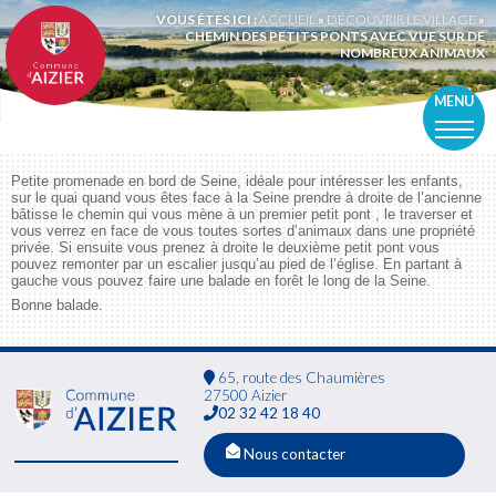
VOUS ÊTES ICI :
ACCUEIL
»
DÉCOUVRIR LE VILLAGE
»
CHEMIN DES PETITS PONTS AVEC VUE SUR DE
NOMBREUX ANIMAUX
MENU
Petite promenade en bord de Seine, idéale pour intéresser les enfants,
sur le quai quand vous êtes face à la Seine prendre à droite de l’ancienne
bâtisse le chemin qui vous mène à un premier petit pont , le traverser et
vous verrez en face de vous toutes sortes d’animaux dans une propriété
privée. Si ensuite vous prenez à droite le deuxième petit pont vous
pouvez remonter par un escalier jusqu’au pied de l’église. En partant à
gauche vous pouvez faire une balade en forêt le long de la Seine.
Bonne balade.
65, route des Chaumières
27500 Aizier
02 32 42 18 40
Nous contacter