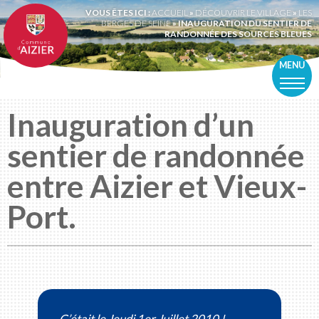
VOUS ÊTES ICI :
ACCUEIL
»
DÉCOUVRIR LE VILLAGE
»
LES
BERGES DE SEINE
»
INAUGURATION DU SENTIER DE
RANDONNÉE DES SOURCES BLEUES
MENU
Inauguration d’un
sentier de randonnée
entre Aizier et Vieux-
Port.
C’était le Jeudi 1er Juillet 2010 !