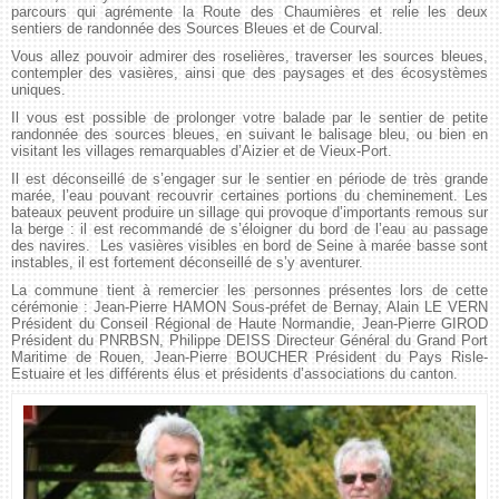
parcours qui agrémente la Route des Chaumières et relie les deux
sentiers de randonnée des Sources Bleues et de Courval.
Vous allez pouvoir admirer des roselières, traverser les sources bleues,
contempler des vasières, ainsi que des paysages et des écosystèmes
uniques.
Il vous est possible de prolonger votre balade par le sentier de petite
randonnée des sources bleues, en suivant le balisage bleu, ou bien en
visitant les villages remarquables d’Aizier et de Vieux-Port.
Il est déconseillé de s’engager sur le sentier en période de très grande
marée, l’eau pouvant recouvrir certaines portions du cheminement. Les
bateaux peuvent produire un sillage qui provoque d’importants remous sur
la berge : il est recommandé de s’éloigner du bord de l’eau au passage
des navires. Les vasières visibles en bord de Seine à marée basse sont
instables, il est fortement déconseillé de s’y aventurer.
La commune tient à remercier les personnes présentes lors de cette
cérémonie : Jean-Pierre HAMON Sous-préfet de Bernay, Alain LE VERN
Président du Conseil Régional de Haute Normandie, Jean-Pierre GIROD
Président du PNRBSN, Philippe DEISS Directeur Général du Grand Port
Maritime de Rouen, Jean-Pierre BOUCHER Président du Pays Risle-
Estuaire et les différents élus et présidents d’associations du canton.