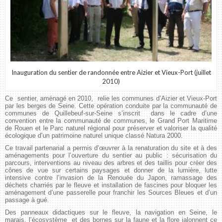
Inauguration du sentier de randonnée entre Aizier et Vieux-Port (juillet
2010)
Ce sentier, aménagé en 2010, relie les communes d’Aizier et Vieux-Port
par les berges de Seine. Cette opération conduite par la communauté de
communes de Quillebeuf-sur-Seine s’inscrit dans le cadre d’une
convention entre la communauté de communes, le Grand Port Maritime
de Rouen et le Parc naturel régional pour préserver et valoriser la qualité
écologique d’un patrimoine naturel unique classé Natura 2000.
Ce travail partenarial a permis d’œuvrer à la renaturation du site et à des
aménagements pour l’ouverture du sentier au public : sécurisation du
parcours, interventions au niveau des arbres et des taillis pour créer des
cônes de vue sur certains paysages et donner de la lumière, lutte
intensive contre l’invasion de la Renouée du Japon, ramassage des
déchets charriés par le fleuve et installation de fascines pour bloquer les
aménagement d’une passerelle pour franchir les Sources Bleues et d’un
passage à gué.
Des panneaux didactiques sur le fleuve, la navigation en Seine, le
marais, l’écosystème et des bornes sur la faune et la flore jalonnent ce