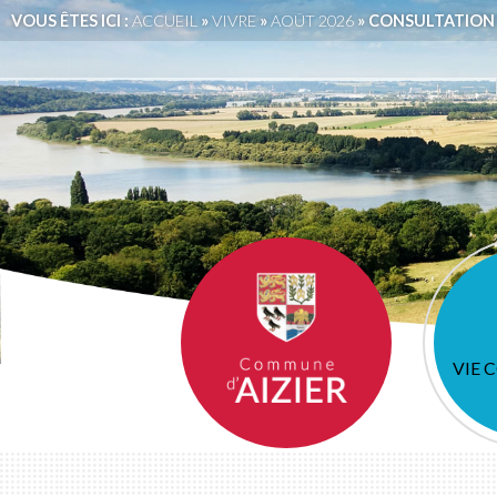
VOUS ÊTES ICI :
ACCUEIL
»
VIVRE
»
AOÛT 2026
» CONSULTATION 
VIE