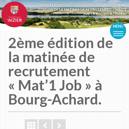
VOUS ÊTES ICI :
ACCUEIL
»
VIVRE
»
AOÛT 2026
» 2ÈME
ÉDITION DE LA MATINÉE DE RECRUTEMENT « MAT’1
JOB » À BOURG-ACHARD.
MENU
2ème édition de
la matinée de
recrutement
« Mat’1 Job » à
Bourg-Achard.