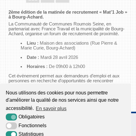
2ème édition de la matinée de recrutement « Mat’1 Job »
à Bourg-Achard.
La Communauté de Communes Roumois Seine, en
partenariat avec France Travail et la municipalité de Bourg-
Achard, organise un forum de recrutement de proximité.
Lieu :
Maison des associations (Rue Pierre &
Marie Curie, Bourg-Achard)
Date :
Mardi 28 avril 2026
Horaires :
De 09h00 à 12h00
Cet événement permet aux demandeurs d’emploi et aux
personnes en recherche d’opportunités de rencontrer
directement des employeurs locaux qui recrutent
actuellement sur le territoire.
Nous utilisons des cookies pour nous permettre
d'améliorer la qualité de nos services ainsi que notre
ARTICLE PUBLIÉ LE LUNDI 20 AVRIL 2026
accessibilité.
En savoir plus
Obligatoires
65, route des Chaumières
27500 Aizier
Fonctionnels
02 32 42 18 40
Statistiques